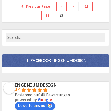
Previous Page
«
‹
21
22
23
FACEBOOK - INGENIUMDESIGN
INGENIUMDESIGN
4.9
Basierend auf 40 Bewertungen
powered by
G
o
o
g
l
e
bewerte uns auf