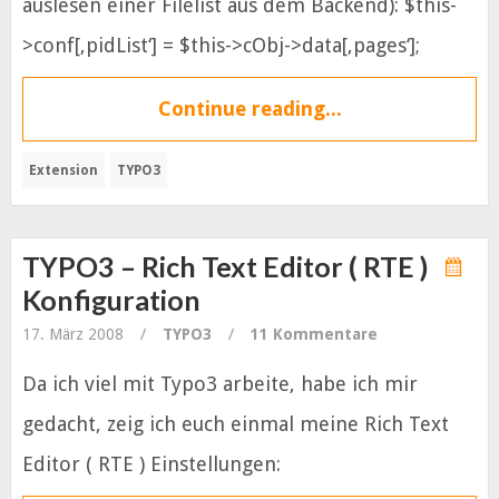
auslesen einer Filelist aus dem Backend): $this-
>conf[‚pidList‘] = $this->cObj->data[‚pages‘];
Continue reading...
Extension
TYPO3
TYPO3 – Rich Text Editor ( RTE )
Konfiguration
17. März 2008
/
TYPO3
/
11 Kommentare
Da ich viel mit Typo3 arbeite, habe ich mir
gedacht, zeig ich euch einmal meine Rich Text
Editor ( RTE ) Einstellungen: