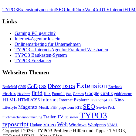
TYPO3
Extension
typoscript
SEO
fluid
Dbox
Web
CoD
TV
Internet
HTM
Links
Gaming-PC gesucht?
Internet-Agentur Idstein
Onlinemarketing für Unternehmen
TYPO3 – Internet-Agentur Frankfurt Wiesbaden
TYPO3 Baukasten-System
TYPO3 Freelancer
Webseiten Themen
Extension
Dbox
CoD
DSDS
CSS
Battlefield
CMS
Facebook
fluid
Firefox
Google
Grafik
flux
Games
Formel 1
gridelements
Flexform
Fun
Internet
HTML
HTML/CSS
Internet Explorer
Kino
JavaScript
Job
SEO
Magento
Lifestyle
Musik
PHP
phpstorm
RTE
Service Pack
TYPO3
TV
Trailer
tx_news
Suchmaschinenoptimierung
typoscript
Web
Video
Update
Windows
Wordpress
YAML
Copyright 2026 · TYPO3 Probleme Hilfen und Tipps · TYPO3,