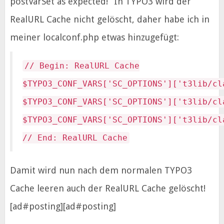
postVarSet as expected!“ In TYPO3 wird der
RealURL Cache nicht gelöscht
, daher habe ich in
meiner localconf.php etwas hinzugefügt:
// Begin: RealURL Cache
$TYPO3_CONF_VARS['SC_OPTIONS']['t3lib/cl
$TYPO3_CONF_VARS['SC_OPTIONS']['t3lib/cl
$TYPO3_CONF_VARS['SC_OPTIONS']['t3lib/cl
// End: RealURL Cache
Damit wird nun nach dem normalen TYPO3
Cache leeren auch der RealURL Cache gelöscht!
[ad#posting][ad#posting]