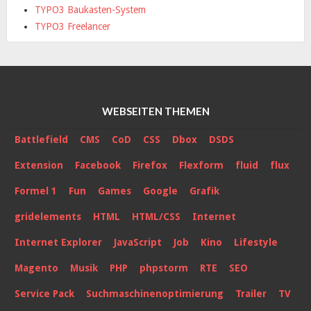
TYPO3 Baukasten-System
TYPO3 Freelancer
WEBSEITEN THEMEN
Battlefield
CMS
CoD
CSS
Dbox
DSDS
Extension
Facebook
Firefox
Flexform
fluid
flux
Formel 1
Fun
Games
Google
Grafik
gridelements
HTML
HTML/CSS
Internet
Internet Explorer
JavaScript
Job
Kino
Lifestyle
Magento
Musik
PHP
phpstorm
RTE
SEO
Service Pack
Suchmaschinenoptimierung
Trailer
TV