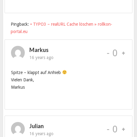
Pingback:
• TYPO3 – realURL Cache löschen » rollkon-
portal.eu
Markus
-
0
16 years ago
Spitze – klappt auf Anhieb
Vielen Dank,
Markus
Julian
-
0
16 years ago