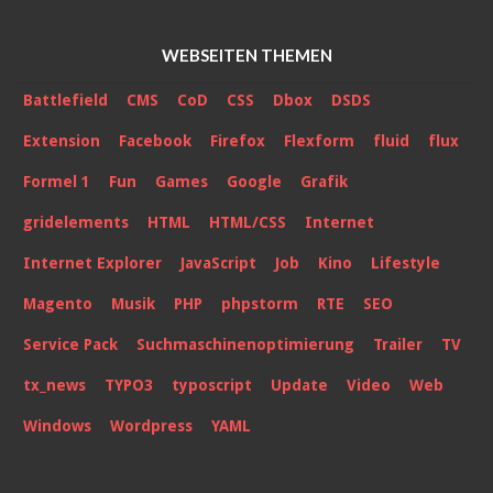
WEBSEITEN THEMEN
Battlefield
CMS
CoD
CSS
Dbox
DSDS
Extension
Facebook
Firefox
Flexform
fluid
flux
Formel 1
Fun
Games
Google
Grafik
gridelements
HTML
HTML/CSS
Internet
Internet Explorer
JavaScript
Job
Kino
Lifestyle
Magento
Musik
PHP
phpstorm
RTE
SEO
Service Pack
Suchmaschinenoptimierung
Trailer
TV
tx_news
TYPO3
typoscript
Update
Video
Web
Windows
Wordpress
YAML