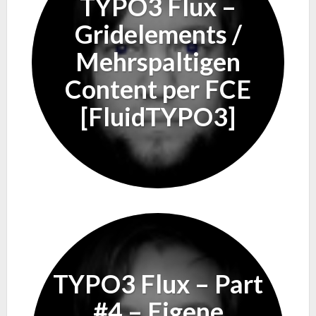
TYPO3 Flux –
Gridelements /
Mehrspaltigen
Content per FCE
[FluidTYPO3]
TYPO3 Flux – Part
#4 – Eigene