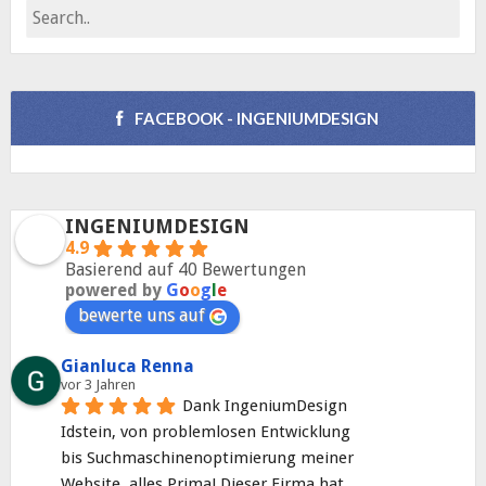
FACEBOOK - INGENIUMDESIGN
INGENIUMDESIGN
4.9
Basierend auf 40 Bewertungen
powered by
G
o
o
g
l
e
bewerte uns auf
Gianluca Renna
vor 3 Jahren
Dank IngeniumDesign 
Idstein, von problemlosen Entwicklung 
bis Suchmaschinenoptimierung meiner 
Website, alles Prima! Dieser Firma hat 