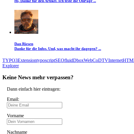
Hi, Danke für den Artikel. Ich teste die OnPage ...
Dan Riesen
Danke für die Infos. Und, was macht ihr dagegen? ...
TYPO3
Extension
typoscript
SEO
fluid
Dbox
Web
CoD
TV
Internet
HTM
Explorer
Keine News mehr verpassen?
Dann einfach hier eintragen:
Email:
Vorname
Nachname