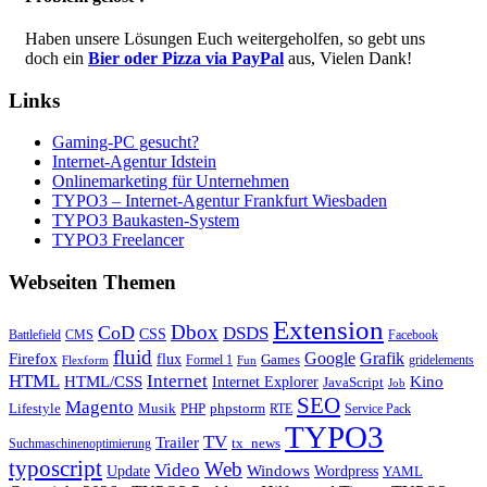
Haben unsere Lösungen Euch weitergeholfen, so gebt uns
doch ein
Bier oder Pizza via PayPal
aus, Vielen Dank!
Links
Gaming-PC gesucht?
Internet-Agentur Idstein
Onlinemarketing für Unternehmen
TYPO3 – Internet-Agentur Frankfurt Wiesbaden
TYPO3 Baukasten-System
TYPO3 Freelancer
Webseiten Themen
Extension
Dbox
CoD
DSDS
CSS
Battlefield
CMS
Facebook
fluid
Firefox
Google
Grafik
flux
Games
Formel 1
gridelements
Flexform
Fun
Internet
HTML
HTML/CSS
Internet Explorer
Kino
JavaScript
Job
SEO
Magento
Lifestyle
Musik
PHP
phpstorm
RTE
Service Pack
TYPO3
TV
Trailer
tx_news
Suchmaschinenoptimierung
typoscript
Web
Video
Update
Windows
Wordpress
YAML