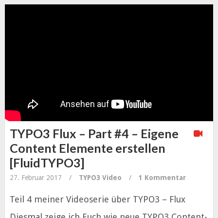
TYPO3 Flux – Part #4 – Eigene
Content Elemente erstellen
[FluidTYPO3]
27. Februar 2017
/
TYPO3
Video
/
1 Kommentar
Teil 4 meiner Videoserie über TYPO3 – Flux
Diesmal zeige ich Euch wie neue TYPO3 Content-