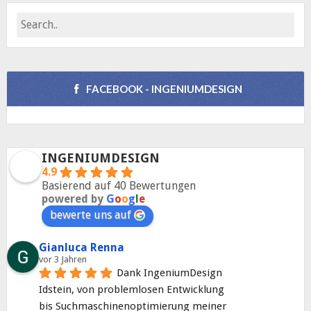
FACEBOOK - INGENIUMDESIGN
INGENIUMDESIGN
4.9
Basierend auf 40 Bewertungen
powered by
G
o
o
g
l
e
bewerte uns auf
Gianluca Renna
vor 3 Jahren
Dank IngeniumDesign 
Idstein, von problemlosen Entwicklung 
bis Suchmaschinenoptimierung meiner 