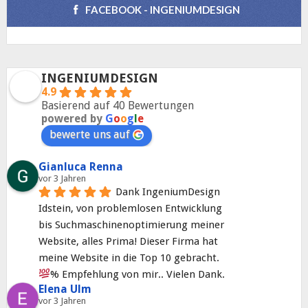
FACEBOOK - INGENIUMDESIGN
INGENIUMDESIGN
4.9
Basierend auf 40 Bewertungen
powered by
G
o
o
g
l
e
bewerte uns auf
Gianluca Renna
vor 3 Jahren
Dank IngeniumDesign 
Idstein, von problemlosen Entwicklung 
bis Suchmaschinenoptimierung meiner 
Website, alles Prima! Dieser Firma hat 
meine Website in die Top 10 gebracht. 
% Empfehlung von mir.. Vielen Dank.
Elena Ulm
vor 3 Jahren