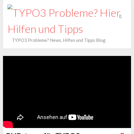
Toggle
navigati
TYPO3 Probleme? News, Hilfen und Tipps Blog