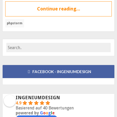
Continue reading...
phpstorm
FACEBOOK - INGENIUMDESIGN
INGENIUMDESIGN
4.9
Basierend auf 40 Bewertungen
powered by
G
o
o
g
l
e