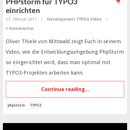
PHPstorm für TYPO3
einrichten
23. Februar 2017
/
Development
TYPO3
Video
/
1 Kommentar
Oliver Thiele von Mittwald zeigt Euch in seinem
Video, wie die Entwicklungsumgebung PhpStorm
so eingerichtet wird, dass man optimal mit
TYPO3-Projekten arbeiten kann.
Continue reading...
phpstorm
TYPO3