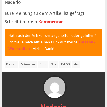
Naderio
Eure Meinung zu dem Artikel ist gefragt!
Schreibt mir ein
Kommentar
Hat Euch der Artikel weitergeholfen oder gefallen?
Ich freue mich auf einen Blick auf meine
Amazon-
Wunschliste
. Vielen Dank!
Design
Extension
fluid
flux
TYPO3
vhs
Naderio