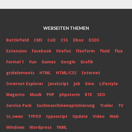
WEBSEITEN THEMEN
Battlefield
CMS
CoD
CSS
Dbox
DSDS
Extension
Facebook
Firefox
Flexform
fluid
flux
Formel 1
Fun
Games
Google
Grafik
gridelements
HTML
HTML/CSS
Internet
Internet Explorer
JavaScript
Job
Kino
Lifestyle
Magento
Musik
PHP
phpstorm
RTE
SEO
Service Pack
Suchmaschinenoptimierung
Trailer
TV
tx_news
TYPO3
typoscript
Update
Video
Web
Windows
Wordpress
YAML