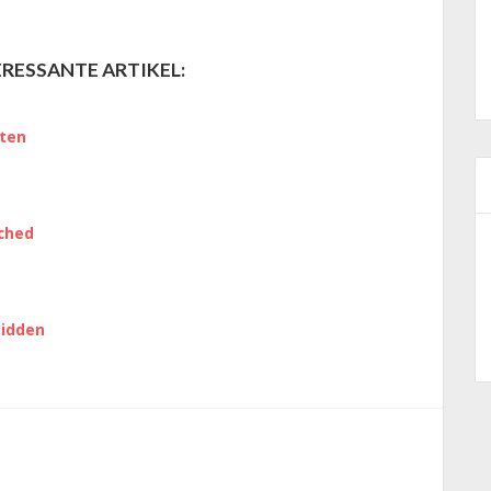
RESSANTE ARTIKEL:
hten
tched
bidden