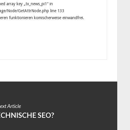
ed array key „tx_news_pi1“ in
age/Node/GetAttrNode.php line 133
nderen funktionieren komischerweise einwandfrei.
ext Article
ECHNISCHE SEO?