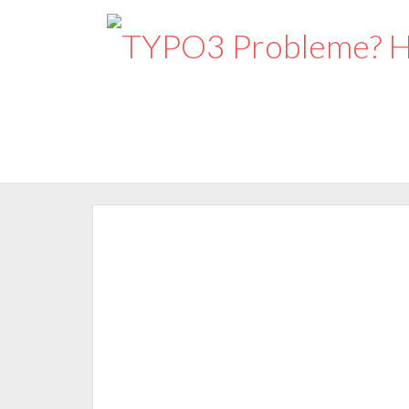
29. März 2022
/
TYPO3
Web
/
1 