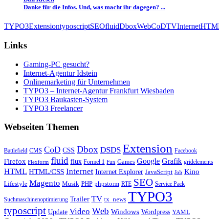
Danke für die Infos. Und, was macht ihr dagegen? ...
TYPO3
Extension
typoscript
SEO
fluid
Dbox
Web
CoD
TV
Internet
HTM
Links
Gaming-PC gesucht?
Internet-Agentur Idstein
Onlinemarketing für Unternehmen
TYPO3 – Internet-Agentur Frankfurt Wiesbaden
TYPO3 Baukasten-System
TYPO3 Freelancer
Webseiten Themen
Extension
Dbox
CoD
DSDS
CSS
Battlefield
CMS
Facebook
fluid
Firefox
Google
Grafik
flux
Games
Formel 1
gridelements
Flexform
Fun
Internet
HTML
HTML/CSS
Internet Explorer
Kino
JavaScript
Job
SEO
Magento
Lifestyle
Musik
PHP
phpstorm
RTE
Service Pack
TYPO3
TV
Trailer
tx_news
Suchmaschinenoptimierung
typoscript
Web
Video
Update
Windows
Wordpress
YAML