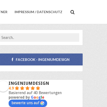
TNER
IMPRESSUM / DATENSCHUTZ
FACEBOOK - INGENIUMDESIGN
INGENIUMDESIGN
4.9
Basierend auf 40 Bewertungen
powered by
G
o
o
g
l
e
bewerte uns auf