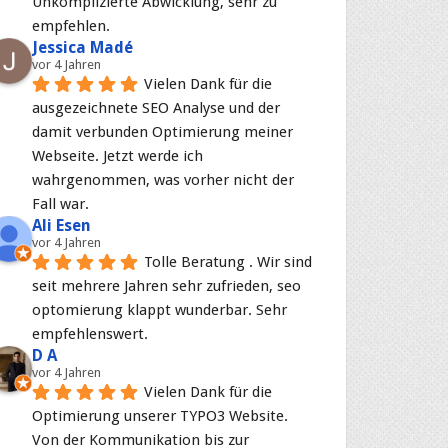
Unkomplizierte Abwicklung, sehr zu 
empfehlen.
Jessica Madé
vor 4 Jahren
Vielen Dank für die 
ausgezeichnete SEO Analyse und der 
damit verbunden Optimierung meiner 
Webseite. Jetzt werde ich 
wahrgenommen, was vorher nicht der 
Fall war.
Ali Esen
vor 4 Jahren
Tolle Beratung . Wir sind 
seit mehrere Jahren sehr zufrieden, seo 
optomierung klappt wunderbar. Sehr 
empfehlenswert.
D A
vor 4 Jahren
Vielen Dank für die 
Optimierung unserer TYPO3 Website. 
Von der Kommunikation bis zur 