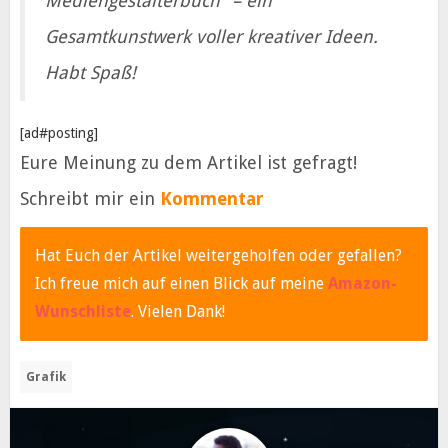
Mediengestalterbuch“ – ein
Gesamtkunstwerk voller kreativer Ideen.
Habt Spaß!
[ad#posting]
Eure Meinung zu dem Artikel ist gefragt!
Schreibt mir ein
Kommentar
Hat Euch der Artikel weitergeholfen oder gefallen?
Ich freue mich auf einen Blick auf meine
Amazon-
Wunschliste
. Vielen Dank!
Grafik