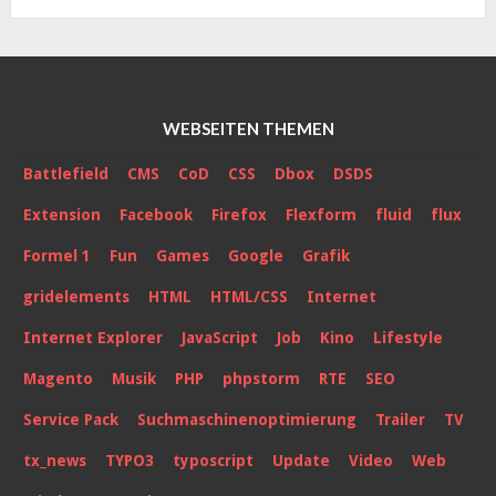
WEBSEITEN THEMEN
Battlefield
CMS
CoD
CSS
Dbox
DSDS
Extension
Facebook
Firefox
Flexform
fluid
flux
Formel 1
Fun
Games
Google
Grafik
gridelements
HTML
HTML/CSS
Internet
Internet Explorer
JavaScript
Job
Kino
Lifestyle
Magento
Musik
PHP
phpstorm
RTE
SEO
Service Pack
Suchmaschinenoptimierung
Trailer
TV
tx_news
TYPO3
typoscript
Update
Video
Web