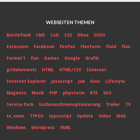
WEBSEITEN THEMEN
Battlefield
CMS
CoD
CSS
Dbox
DSDS
Extension
Facebook
Firefox
Flexform
fluid
flux
Formel 1
Fun
Games
Google
Grafik
gridelements
HTML
HTML/CSS
Internet
Internet Explorer
JavaScript
Job
Kino
Lifestyle
Magento
Musik
PHP
phpstorm
RTE
SEO
Service Pack
Suchmaschinenoptimierung
Trailer
TV
tx_news
TYPO3
typoscript
Update
Video
Web
Windows
Wordpress
YAML