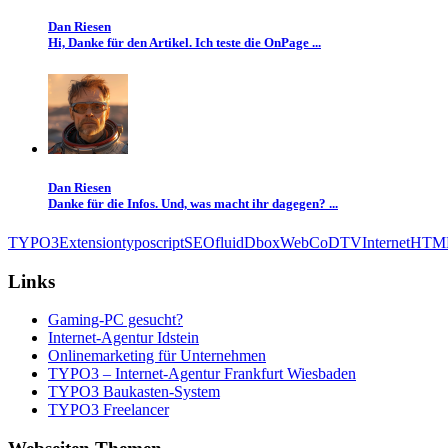
Dan Riesen
Hi, Danke für den Artikel. Ich teste die OnPage ...
Dan Riesen
Danke für die Infos. Und, was macht ihr dagegen? ...
TYPO3
Extension
typoscript
SEO
fluid
Dbox
Web
CoD
TV
Internet
HTM
Links
Gaming-PC gesucht?
Internet-Agentur Idstein
Onlinemarketing für Unternehmen
TYPO3 – Internet-Agentur Frankfurt Wiesbaden
TYPO3 Baukasten-System
TYPO3 Freelancer