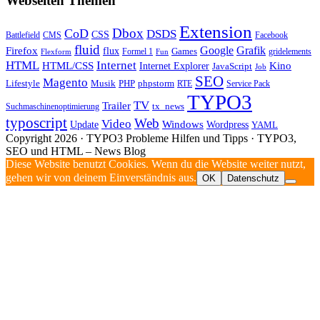
Webseiten Themen
Extension
Dbox
CoD
DSDS
CSS
Battlefield
CMS
Facebook
fluid
Firefox
Google
Grafik
flux
Games
Formel 1
gridelements
Flexform
Fun
Internet
HTML
HTML/CSS
Internet Explorer
Kino
JavaScript
Job
SEO
Magento
Lifestyle
Musik
PHP
phpstorm
RTE
Service Pack
TYPO3
TV
Trailer
tx_news
Suchmaschinenoptimierung
typoscript
Web
Video
Update
Windows
Wordpress
YAML
Copyright 2026 · TYPO3 Probleme Hilfen und Tipps · TYPO3,
SEO und HTML – News Blog
Diese Website benutzt Cookies. Wenn du die Website weiter nutzt,
gehen wir von deinem Einverständnis aus.
OK
Datenschutz