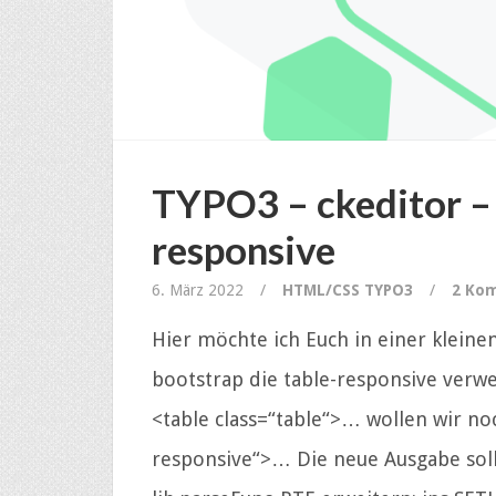
TYPO3 – ckeditor – 
responsive
6. März 2022
/
HTML/CSS
TYPO3
/
2 Ko
Hier möchte ich Euch in einer kleinen
bootstrap die table-responsive ver
<table class=“table“>… wollen wir noc
responsive“>… Die neue Ausgabe soll