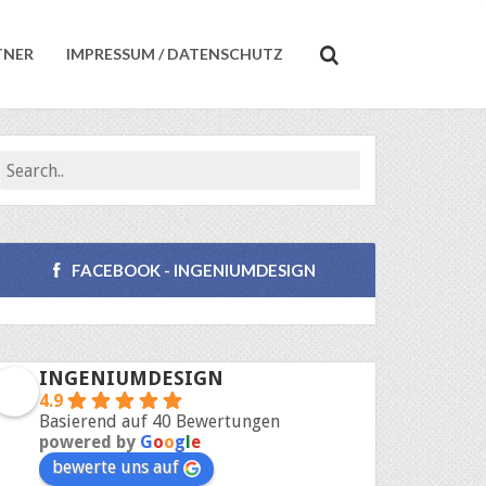
TNER
IMPRESSUM / DATENSCHUTZ
FACEBOOK - INGENIUMDESIGN
INGENIUMDESIGN
4.9
Basierend auf 40 Bewertungen
powered by
G
o
o
g
l
e
bewerte uns auf