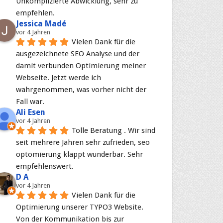
Unkomplizierte Abwicklung, sehr zu 
empfehlen.
Jessica Madé
vor 4 Jahren
Vielen Dank für die 
ausgezeichnete SEO Analyse und der 
damit verbunden Optimierung meiner 
Webseite. Jetzt werde ich 
wahrgenommen, was vorher nicht der 
Fall war.
Ali Esen
vor 4 Jahren
Tolle Beratung . Wir sind 
seit mehrere Jahren sehr zufrieden, seo 
optomierung klappt wunderbar. Sehr 
empfehlenswert.
D A
vor 4 Jahren
Vielen Dank für die 
Optimierung unserer TYPO3 Website. 
Von der Kommunikation bis zur 