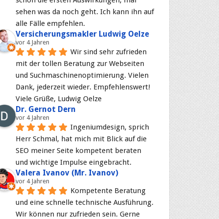
schon die ersten Auswirkungen, mal 
sehen was da noch geht. Ich kann ihn auf 
alle Fälle empfehlen.
Versicherungsmakler Ludwig Oelze
vor 4 Jahren
Wir sind sehr zufrieden 
mit der tollen Beratung zur Webseiten 
und Suchmaschinenoptimierung. Vielen 
Dank, jederzeit wieder. Empfehlenswert! 
Viele Grüße, Ludwig Oelze
Dr. Gernot Dern
vor 4 Jahren
Ingeniumdesign, sprich 
Herr Schmal, hat mich mit Blick auf die 
SEO meiner Seite kompetent beraten 
und wichtige Impulse eingebracht.
Valera Ivanov (Mr. Ivanov)
vor 4 Jahren
Kompetente Beratung 
und eine schnelle technische Ausführung. 
Wir können nur zufrieden sein. Gerne 