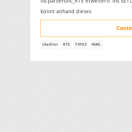
lib.parseFunc_RTE erweitern: ins SE
könnt anhand dieses
Contin
ckeditor
RTE
TYPO3
YAML