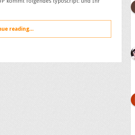
TUP kommt folgendes typoscript: und Ihr
ue reading...