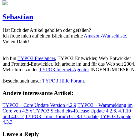
Sebastian
Hat Euch der Artikel geholfen oder gefallen?
Ich freue mich auf einen Blick auf meine
Amazon-Wunschliste
.
Vielen Dank!
Ich bin
TYPO3 Freelancer
, TYPO3-Entwickler, Web-Entwickler
und Frontend-Entwickler. Ich arbeite im und für das Web seit 2004.
Mehr Infos zu der
TYPO3 Internet-Agentur
INGENIUMDESIGN.
Besucht auch unser
TYPO3 Hilfe Forum
.
Andere interessante Artikel:
TYPO3 – Core Update Version 4.2.9
TYPO3 – Warnmeldung im
Core von 4.5.x
TYPO3 Sicherheits-Release Update 4.2.6, 4.1.10
und 4.0.12
TYPO3 – mm_forum 0.1.8.1 Update
TYPO3 Update
4.3.3
Leave a Reply