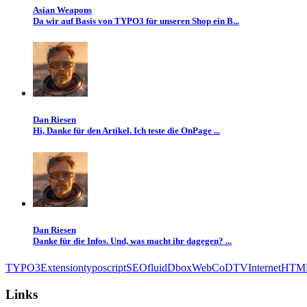
Asian Weapons
Da wir auf Basis von TYPO3 für unseren Shop ein B...
Dan Riesen
Hi, Danke für den Artikel. Ich teste die OnPage ...
Dan Riesen
Danke für die Infos. Und, was macht ihr dagegen? ...
TYPO3
Extension
typoscript
SEO
fluid
Dbox
Web
CoD
TV
Internet
HTM
Links