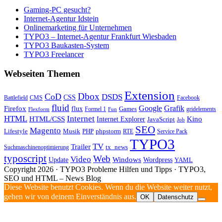
Gaming-PC gesucht?
Internet-Agentur Idstein
Onlinemarketing für Unternehmen
TYPO3 – Internet-Agentur Frankfurt Wiesbaden
TYPO3 Baukasten-System
TYPO3 Freelancer
Webseiten Themen
Extension
Dbox
CoD
DSDS
CSS
Battlefield
CMS
Facebook
fluid
Firefox
Google
Grafik
flux
Games
Formel 1
gridelements
Flexform
Fun
Internet
HTML
HTML/CSS
Internet Explorer
Kino
JavaScript
Job
SEO
Magento
Lifestyle
Musik
PHP
phpstorm
RTE
Service Pack
TYPO3
TV
Trailer
tx_news
Suchmaschinenoptimierung
typoscript
Web
Video
Update
Windows
Wordpress
YAML
Copyright 2026 · TYPO3 Probleme Hilfen und Tipps · TYPO3,
SEO und HTML – News Blog
Diese Website benutzt Cookies. Wenn du die Website weiter nutzt,
gehen wir von deinem Einverständnis aus.
OK
Datenschutz