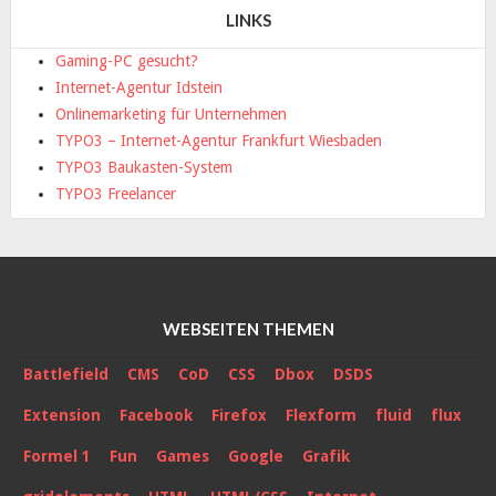
LINKS
Gaming-PC gesucht?
Internet-Agentur Idstein
Onlinemarketing für Unternehmen
TYPO3 – Internet-Agentur Frankfurt Wiesbaden
TYPO3 Baukasten-System
TYPO3 Freelancer
WEBSEITEN THEMEN
Battlefield
CMS
CoD
CSS
Dbox
DSDS
Extension
Facebook
Firefox
Flexform
fluid
flux
Formel 1
Fun
Games
Google
Grafik