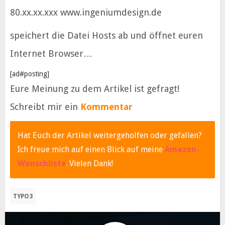
80.xx.xx.xxx www.ingeniumdesign.de
speichert die Datei Hosts ab und öffnet euren
Internet Browser…
[ad#posting]
Eure Meinung zu dem Artikel ist gefragt!
Schreibt mir ein
Kommentar
Hat Euch der Artikel weitergeholfen oder gefallen?
Ich freue mich auf einen Blick auf meine
Amazon-
Wunschliste
. Vielen Dank!
TYPO3