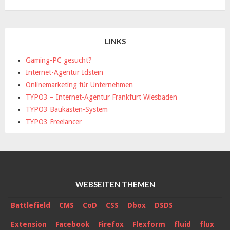
LINKS
Gaming-PC gesucht?
Internet-Agentur Idstein
Onlinemarketing für Unternehmen
TYPO3 – Internet-Agentur Frankfurt Wiesbaden
TYPO3 Baukasten-System
TYPO3 Freelancer
WEBSEITEN THEMEN
Battlefield
CMS
CoD
CSS
Dbox
DSDS
Extension
Facebook
Firefox
Flexform
fluid
flux