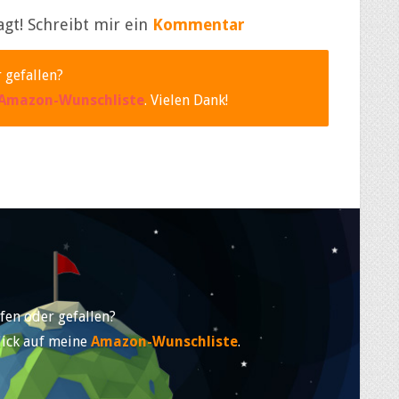
agt! Schreibt mir ein
Kommentar
 gefallen?
Amazon-Wunschliste
. Vielen Dank!
fen oder gefallen?
lick auf meine
Amazon-Wunschliste
.