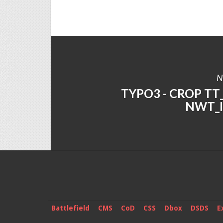
N
TYPO3 - CROP T
NWT_
Battlefield
CMS
CoD
CSS
Dbox
DSDS
E