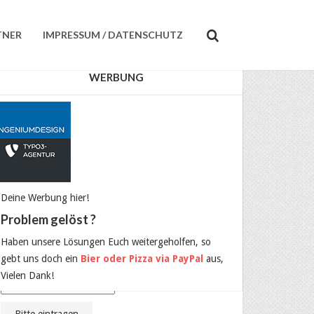
TNER
IMPRESSUM / DATENSCHUTZ
WERBUNG
KEINE NEWS MEHR VERPASSEN?
Dann einfach hier eintragen:
Email:
Deine Werbung hier!
Vorname
Problem gelöst ?
Haben unsere Lösungen Euch weitergeholfen, so
Nachname
gebt uns doch ein
Bier oder Pizza via PayPal
aus,
Vielen Dank!