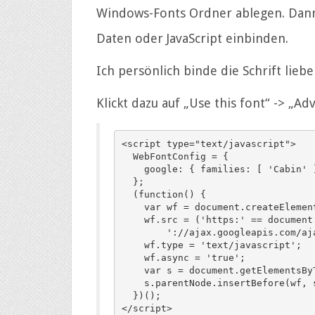
Windows-Fonts Ordner ablegen. Dann
Daten oder JavaScript einbinden.
Ich persönlich binde die Schrift lieber
Klickt dazu auf „Use this font“ -> „Ad
<script type="text/javascript">

  WebFontConfig = {

    google: { families: [ 'Cabin' ] }

  };

  (function() {

    var wf = document.createElement('script');

    wf.src = ('https:' == document.location.protocol ? 'https' : 'http') +

        '://ajax.googleapis.com/ajax/libs/webfont/1/webfont.js';

    wf.type = 'text/javascript';

    wf.async = 'true';

    var s = document.getElementsByTagName('script')[0];

    s.parentNode.insertBefore(wf, s);

  })();

</script>