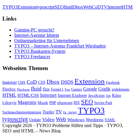
TYPO3
Extension
typoscript
SEO
fluid
Dbox
Web
CoD
TV
Internet
HTM
Links
Gaming-PC gesucht?
Internet-Agentur Idstein
Onlinemarketing für Unternehmen
TYPO3 – Internet-Agentur Frankfurt Wiesbaden
TYPO3 Baukasten-System
TYPO3 Freelancer
Webseiten Themen
Extension
Dbox
CoD
DSDS
CSS
Battlefield
CMS
Facebook
fluid
Firefox
Google
Grafik
flux
Games
Formel 1
gridelements
Flexform
Fun
Internet
HTML
HTML/CSS
Internet Explorer
Kino
JavaScript
Job
SEO
Magento
Lifestyle
Musik
PHP
phpstorm
RTE
Service Pack
TYPO3
TV
Trailer
tx_news
Suchmaschinenoptimierung
typoscript
Web
Video
Update
Windows
Wordpress
YAML
Copyright 2026 · TYPO3 Probleme Hilfen und Tipps · TYPO3,
SEO und HTML – News Blog