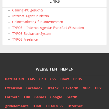
LINKS
Gaming-PC gesucht?
Internet-Agentur Idstein
Onlinemarketing für Unternehmen
TYPO3 – Internet-Agentur Frankfurt Wiesbaden
TYPO3 Baukasten-System
TYPO3 Freelancer
WEBSEITEN THEMEN
Battlefield
CMS
CoD
CSS
Dbox
DSDS
Extension
Facebook
Firefox
Flexform
fluid
flux
Formel 1
Fun
Games
Google
Grafik
gridelements
HTML
HTML/CSS
Internet