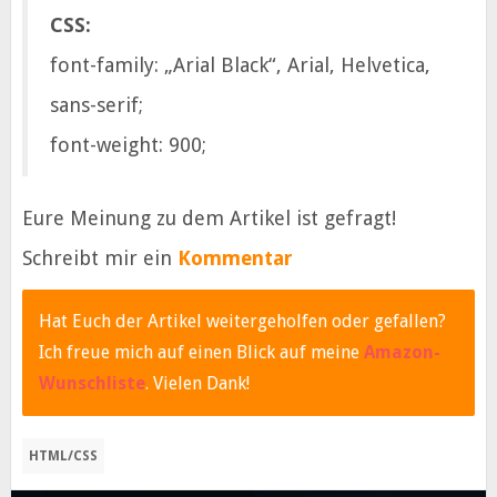
CSS:
font-family: „Arial Black“, Arial, Helvetica,
sans-serif;
font-weight: 900;
Eure Meinung zu dem Artikel ist gefragt!
Schreibt mir ein
Kommentar
Hat Euch der Artikel weitergeholfen oder gefallen?
Ich freue mich auf einen Blick auf meine
Amazon-
Wunschliste
. Vielen Dank!
HTML/CSS