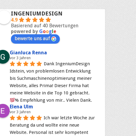
INGENIUMDESIGN
4.9
Basierend auf 40 Bewertungen
powered by
G
o
o
g
l
e
bewerte uns auf
Gianluca Renna
vor 3 Jahren
Dank IngeniumDesign 
Idstein, von problemlosen Entwicklung 
bis Suchmaschinenoptimierung meiner 
Website, alles Prima! Dieser Firma hat 
meine Website in die Top 10 gebracht. 
% Empfehlung von mir.. Vielen Dank.
Elena Ulm
vor 3 Jahren
Ich war letzte Woche zur 
Beratung da und wollte eine neue 
Website. Personal ist sehr kompetent 