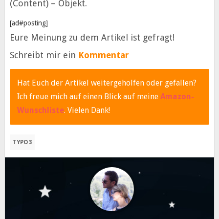
(Content) – Objekt.
[ad#posting]
Eure Meinung zu dem Artikel ist gefragt!
Schreibt mir ein
Kommentar
Hat Euch der Artikel weitergeholfen oder gefallen?
Ich freue mich auf einen Blick auf meine
Amazon-
Wunschliste
. Vielen Dank!
TYPO3