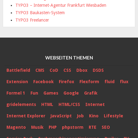
TYPO3 – Internet-Agentur Frankfurt Wiesbaden
TYPO3 Baukasten-System
TYPO3 Freelancer
WEBSEITEN THEMEN
Battlefield
CMS
CoD
CSS
Dbox
DSDS
Extension
Facebook
Firefox
Flexform
fluid
flux
Formel 1
Fun
Games
Google
Grafik
gridelements
HTML
HTML/CSS
Internet
Internet Explorer
JavaScript
Job
Kino
Lifestyle
Magento
Musik
PHP
phpstorm
RTE
SEO