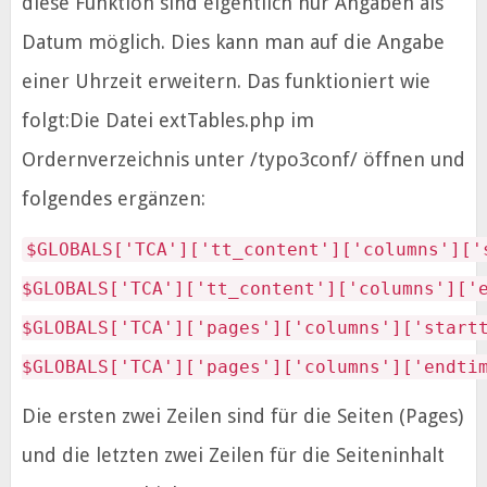
diese Funktion sind eigentlich nur Angaben als
Datum möglich. Dies kann man auf die Angabe
einer Uhrzeit erweitern. Das funktioniert wie
folgt:Die Datei extTables.php im
Ordernverzeichnis unter /typo3conf/ öffnen und
folgendes ergänzen:
$GLOBALS['TCA']['tt_content']['columns']['
$GLOBALS['TCA']['tt_content']['columns']['
$GLOBALS['TCA']['pages']['columns']['start
$GLOBALS['TCA']['pages']['columns']['endti
Die ersten zwei Zeilen sind für die Seiten (Pages)
und die letzten zwei Zeilen für die Seiteninhalt