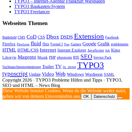
TYPO3 – Internet-Agentur Frankfurt Wiesbaden
TYPO3 Baukasten-System
TYPO3 Freelancer
Webseiten Themen
Extension
Dbox
CoD
DSDS
CSS
Battlefield
CMS
Facebook
fluid
Firefox
Google
Grafik
flux
Games
Formel 1
gridelements
Flexform
Fun
Internet
HTML
HTML/CSS
Internet Explorer
Kino
JavaScript
Job
SEO
Magento
Lifestyle
Musik
PHP
phpstorm
RTE
Service Pack
TYPO3
TV
Trailer
tx_news
Suchmaschinenoptimierung
typoscript
Web
Video
Update
Windows
Wordpress
YAML
Copyright 2026 · TYPO3 Probleme Hilfen und Tipps · TYPO3,
SEO und HTML – News Blog
Diese Website benutzt Cookies. Wenn du die Website weiter nutzt,
gehen wir von deinem Einverständnis aus.
OK
Datenschutz