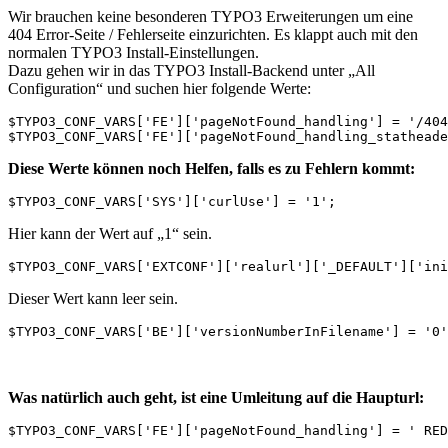
Wir brauchen keine besonderen TYPO3 Erweiterungen um eine
404 Error-Seite / Fehlerseite einzurichten. Es klappt auch mit den
normalen TYPO3 Install-Einstellungen.
Dazu gehen wir in das TYPO3 Install-Backend unter „All
Configuration“ und suchen hier folgende Werte:
$TYPO3_CONF_VARS['FE']['pageNotFound_handling'] = '/404
Diese Werte können noch Helfen, falls es zu Fehlern kommt:
$TYPO3_CONF_VARS['SYS']['curlUse'] = '1';
Hier kann der Wert auf „1“ sein.
$TYPO3_CONF_VARS['EXTCONF']['realurl']['_DEFAULT']['ini
Dieser Wert kann leer sein.
$TYPO3_CONF_VARS['BE']['versionNumberInFilename'] = '0'
Was natürlich auch geht, ist eine Umleitung auf die Haupturl:
$TYPO3_CONF_VARS['FE']['pageNotFound_handling'] = ' RED