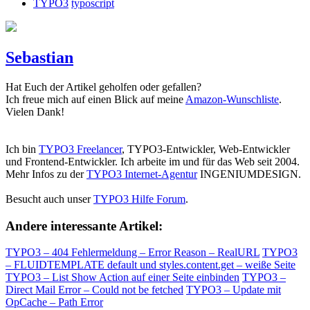
TYPO3
typoscript
Sebastian
Hat Euch der Artikel geholfen oder gefallen?
Ich freue mich auf einen Blick auf meine
Amazon-Wunschliste
.
Vielen Dank!
Ich bin
TYPO3 Freelancer
, TYPO3-Entwickler, Web-Entwickler
und Frontend-Entwickler. Ich arbeite im und für das Web seit 2004.
Mehr Infos zu der
TYPO3 Internet-Agentur
INGENIUMDESIGN.
Besucht auch unser
TYPO3 Hilfe Forum
.
Andere interessante Artikel:
TYPO3 – 404 Fehlermeldung – Error Reason – RealURL
TYPO3
– FLUIDTEMPLATE default und styles.content.get – weiße Seite
TYPO3 – List Show Action auf einer Seite einbinden
TYPO3 –
Direct Mail Error – Could not be fetched
TYPO3 – Update mit
OpCache – Path Error