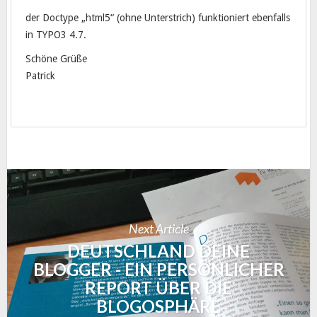
der Doctype „html5“ (ohne Unterstrich) funktioniert ebenfalls
in TYPO3 4.7.
Schöne Grüße
Patrick
Next Article
DEUTSCHLAND DEINE
BLOGGER - EIN PERSÖNLICHER
REPORT ÜBER DIE
BLOGOSPHÄRE