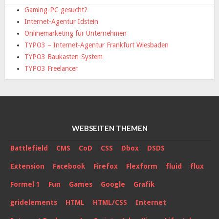
Gaming-PC gesucht?
Internet-Agentur Idstein
Onlinemarketing für Unternehmen
TYPO3 – Internet-Agentur Frankfurt Wiesbaden
TYPO3 Baukasten-System
TYPO3 Freelancer
WEBSEITEN THEMEN
Battlefield
CMS
CoD
CSS
Dbox
DSDS
Extension
Facebook
Firefox
Flexform
fluid
flux
Formel 1
Fun
Games
Google
Grafik
gridelements
HTML
HTML/CSS
Internet