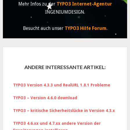
Mehr Infos zu der
TYPO3 Internet-Agentur
INGENIUMDESIGN.
Besucht auch unser
TYPO3 Hilfe Forum
.
ANDERE INTERESSANTE ARTIKEL:
TYPO3 Version 4.3.3 und RealURL 1.8.1 Probleme
TYPO3 – Version 4.6.0 download
TYPO3 – kritische Sicherheitslücke in Version 4.3.x
TYPO3 4.6.xx und 4.7.xx andere Version der