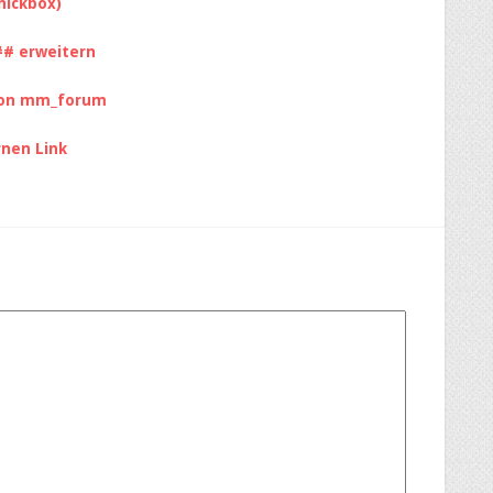
hickbox)
## erweitern
sion mm_forum
rnen Link