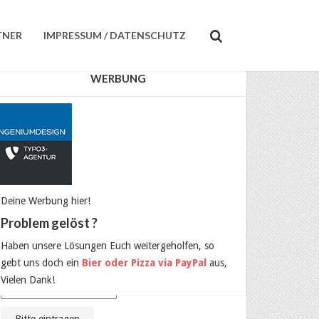
TNER
IMPRESSUM / DATENSCHUTZ
WERBUNG
KEINE NEWS MEHR VERPASSEN?
Dann einfach hier eintragen:
Email:
Deine Werbung hier!
Vorname
Problem gelöst ?
Haben unsere Lösungen Euch weitergeholfen, so
Nachname
gebt uns doch ein
Bier oder Pizza via PayPal
aus,
Vielen Dank!