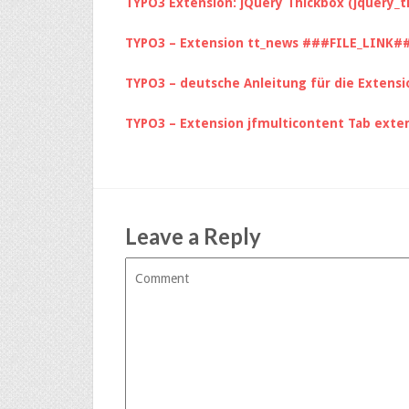
TYPO3 Extension: jQuery Thickbox (jquery_t
TYPO3 – Extension tt_news ###FILE_LINK#
TYPO3 – deutsche Anleitung für die Exten
TYPO3 – Extension jfmulticontent Tab exte
Leave a Reply