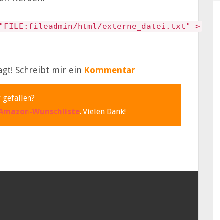
"FILE:fileadmin/html/externe_datei.txt" >
agt! Schreibt mir ein
Kommentar
 gefallen?
Amazon-Wunschliste
. Vielen Dank!