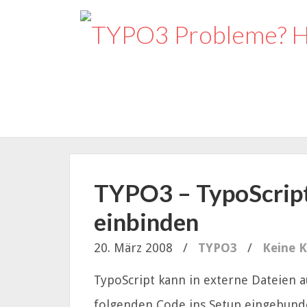
TYPO3 – TypoScript
einbinden
20. März 2008
/
TYPO3
/
Keine 
TypoScript kann in externe Dateien 
folgenden Code ins Setup eingebund