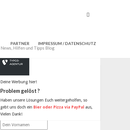
WERBUNG
PARTNER
IMPRESSUM / DATENSCHUTZ
ews, Hilfen und Tipps Blog
KEINE NEWS MEHR VERPASSEN?
Deine Werbung hier!
Dann einfach hier eintragen:
Problem gelöst ?
Email:
Haben unsere Lösungen Euch weitergeholfen, so
gebt uns doch ein
Bier oder Pizza via PayPal
aus,
Vielen Dank!
Vorname