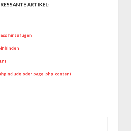
RESSANTE ARTIKEL:
lass hinzufügen
einbinden
IPT
ophpinclude oder page_php_content