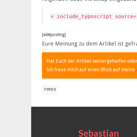
< include_typoscript source=
[ad#posting]
Eure Meinung zu dem Artikel ist gefr
Hat Euch der Artikel weitergeholfen oder
Ich freue mich auf einen Blick auf meine
TYPO3
Sebastian