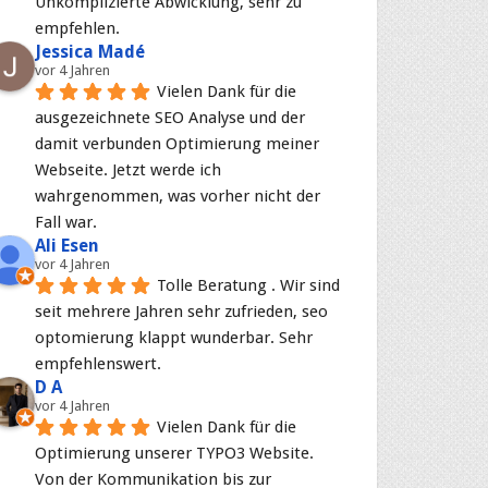
Unkomplizierte Abwicklung, sehr zu 
empfehlen.
Jessica Madé
vor 4 Jahren
Vielen Dank für die 
ausgezeichnete SEO Analyse und der 
damit verbunden Optimierung meiner 
Webseite. Jetzt werde ich 
wahrgenommen, was vorher nicht der 
Fall war.
Ali Esen
vor 4 Jahren
Tolle Beratung . Wir sind 
seit mehrere Jahren sehr zufrieden, seo 
optomierung klappt wunderbar. Sehr 
empfehlenswert.
D A
vor 4 Jahren
Vielen Dank für die 
Optimierung unserer TYPO3 Website. 
Von der Kommunikation bis zur 