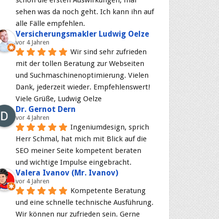
schon die ersten Auswirkungen, mal 
sehen was da noch geht. Ich kann ihn auf 
alle Fälle empfehlen.
Versicherungsmakler Ludwig Oelze
vor 4 Jahren
Wir sind sehr zufrieden 
mit der tollen Beratung zur Webseiten 
und Suchmaschinenoptimierung. Vielen 
Dank, jederzeit wieder. Empfehlenswert! 
Viele Grüße, Ludwig Oelze
Dr. Gernot Dern
vor 4 Jahren
Ingeniumdesign, sprich 
Herr Schmal, hat mich mit Blick auf die 
SEO meiner Seite kompetent beraten 
und wichtige Impulse eingebracht.
Valera Ivanov (Mr. Ivanov)
vor 4 Jahren
Kompetente Beratung 
und eine schnelle technische Ausführung. 
Wir können nur zufrieden sein. Gerne 