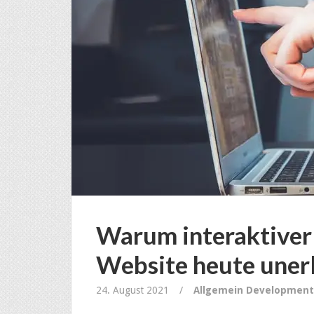
Warum interaktiver 
Website heute unerlä
24. August 2021
/
Allgemein
Development