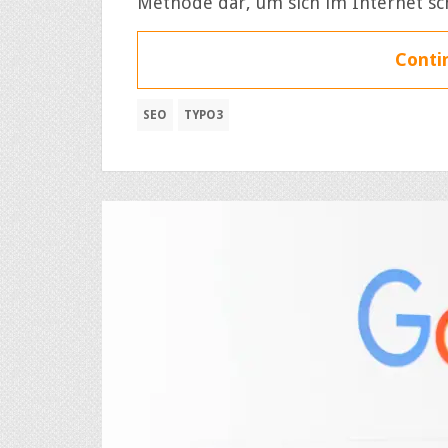
Methode dar, um sich im Internet sc
Contin
SEO
TYPO3