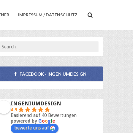
TNER
IMPRESSUM / DATENSCHUTZ
FACEBOOK - INGENIUMDESIGN
INGENIUMDESIGN
4.9
Basierend auf 40 Bewertungen
powered by
G
o
o
g
l
e
bewerte uns auf